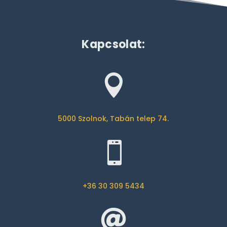
Kapcsolat:

5000 Szolnok, Tabán telep 74.

+36
30 309 5434
