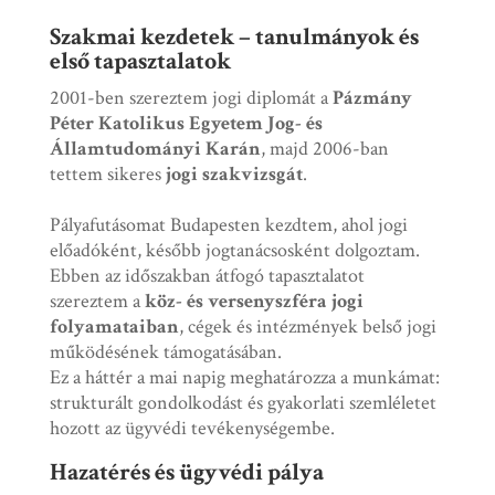
Szakmai kezdetek – tanulmányok és
első tapasztalatok
2001-ben szereztem jogi diplomát a
Pázmány
Péter Katolikus Egyetem Jog- és
Államtudományi Karán
, majd 2006-ban
tettem sikeres
jogi szakvizsgát
.
Pályafutásomat Budapesten kezdtem, ahol jogi
előadóként, később jogtanácsosként dolgoztam.
Ebben az időszakban átfogó tapasztalatot
szereztem a
köz- és versenyszféra jogi
folyamataiban
, cégek és intézmények belső jogi
működésének támogatásában.
Ez a háttér a mai napig meghatározza a munkámat:
strukturált gondolkodást és gyakorlati szemléletet
hozott az ügyvédi tevékenységembe.
Hazatérés és ügyvédi pálya