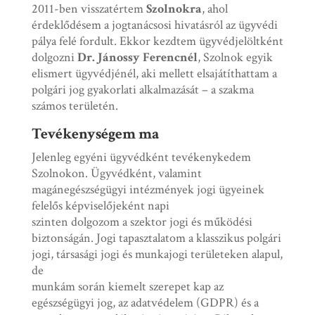
2011-ben visszatértem
Szolnokra
, ahol
érdeklődésem a jogtanácsosi hivatásról az ügyvédi
pálya felé fordult. Ekkor kezdtem ügyvédjelöltként
dolgozni
Dr. Jánossy Ferencnél
, Szolnok egyik
elismert ügyvédjénél, aki mellett elsajátíthattam a
polgári jog gyakorlati alkalmazását – a szakma
számos területén.
Tevékenységem ma
Jelenleg egyéni ügyvédként tevékenykedem
Szolnokon. Ügyvédként, valamint
magánegészségügyi intézmények jogi ügyeinek
felelős képviselőjeként napi
szinten dolgozom a szektor jogi és működési
biztonságán. Jogi tapasztalatom a klasszikus polgári
jogi, társasági jogi és munkajogi területeken alapul,
de
munkám során kiemelt szerepet kap az
egészségügyi jog, az adatvédelem (GDPR) és a