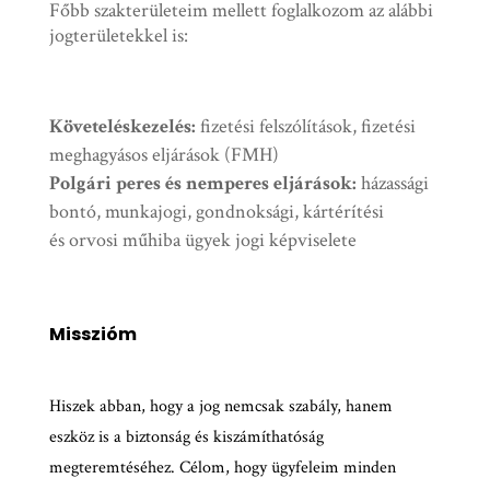
Főbb szakterületeim mellett foglalkozom az alábbi
jogterületekkel is:
Követeléskezelés:
fizetési felszólítások, fizetési
meghagyásos eljárások (FMH)
Polgári peres és nemperes eljárások:
házassági
bontó, munkajogi, gondnoksági, kártérítési
és orvosi műhiba ügyek jogi képviselete
Misszióm
Hiszek abban, hogy a jog nemcsak szabály, hanem
eszköz is a biztonság és kiszámíthatóság
megteremtéséhez. Célom, hogy ügyfeleim minden